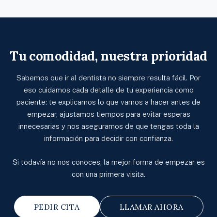
los colegios profesionales.
nitroso. En ambas clínicas, el equipo está
acostumbrado a trabajar con pacientes que
necesitan más tiempo y más explicaciones. Solo
empezamos cuando tú estés preparado.
Tu comodidad, nuestra prioridad
Sabemos que ir al dentista no siempre resulta fácil. Por
eso cuidamos cada detalle de tu experiencia como
paciente: te explicamos lo que vamos a hacer antes de
empezar, ajustamos tiempos para evitar esperas
innecesarias y nos aseguramos de que tengas toda la
información para decidir con confianza.
Si todavía no nos conoces, la mejor forma de empezar es
con una primera visita.
PEDIR CITA
LLAMAR AHORA